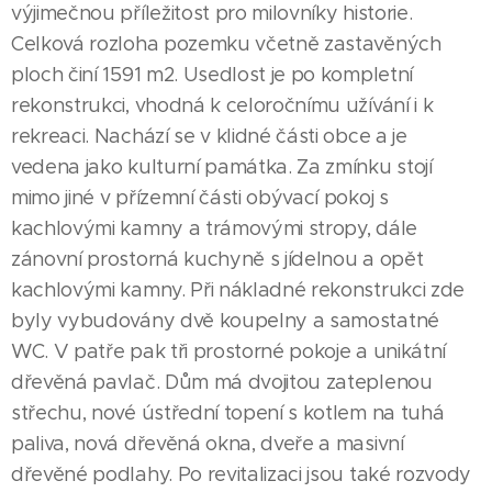
výjimečnou příležitost pro milovníky historie.
Celková rozloha pozemku včetně zastavěných
ploch činí 1591 m2. Usedlost je po kompletní
rekonstrukci, vhodná k celoročnímu užívání i k
rekreaci. Nachází se v klidné části obce a je
vedena jako kulturní památka. Za zmínku stojí
mimo jiné v přízemní části obývací pokoj s
kachlovými kamny a trámovými stropy, dále
zánovní prostorná kuchyně s jídelnou a opět
kachlovými kamny. Při nákladné rekonstrukci zde
byly vybudovány dvě koupelny a samostatné
WC. V patře pak tři prostorné pokoje a unikátní
dřevěná pavlač. Dům má dvojitou zateplenou
střechu, nové ústřední topení s kotlem na tuhá
paliva, nová dřevěná okna, dveře a masivní
dřevěné podlahy. Po revitalizaci jsou také rozvody