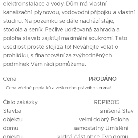
elektroinstalace a vody. Dům má vlastní
kanalizační, plynovou, vodovodní přípojku a vlastní
studnu. Na pozemku se dále nachází stáje,
stodola a seník. Pečlivě udržovaná zahrada a
poloha staveb zajišťují maximální soukromí. Tato
usedlost prostě stojí za to! Neváhejte volat o
prohlídku, s financování za zvýhodněných
podmínek Vám rádi pomůžeme.
PRODÁNO
Cena
Cena včetně poplatků a veškerého právního servisu!
Číslo zakázky RDP18015
Stavba smíšená Stav
objektu velmi dobrý Poloha
domu samostatný Umístění
objektu klidná část obce Typ domu