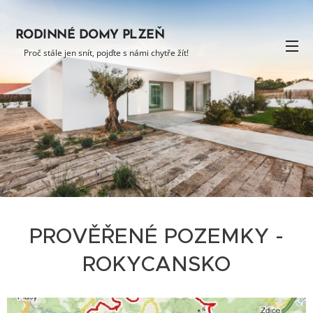
RODINNÉ DOMY PLZEŇ
Proč stále jen snít, pojďte s námi chytře žít!
PROVĚŘENÉ POZEMKY -
ROKYCANSKO